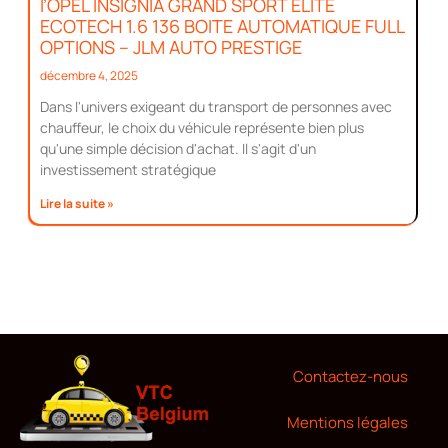
l’OPEL INSIGNIA GRAND SPORT ELITE
ECOTECH 1.6 136 BOITE AUTOMATIQUE FULL
OPTIONS – JLM AUTO PRESTIGE
décembre 4, 2025
Dans l'univers exigeant du transport de personnes avec
chauffeur, le choix du véhicule représente bien plus
qu'une simple décision d'achat. Il s'agit d'un
investissement stratégique
Lire la suite »
Contactez-nous
Mentions légales